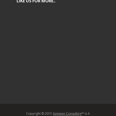
LIKE US FOR MORE..
Copyright © 2015
Somperi Consulting
™ Is A